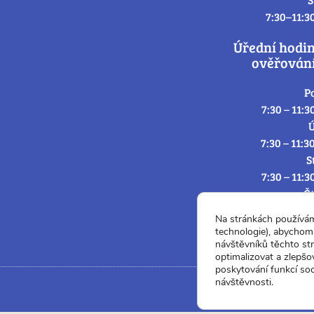
7:30–11:3
Úřední hodi
ověřování
P
7:30 – 11:3
Ú
7:30 – 11:3
S
7:30 – 11:3
Č
7:30 – 11:3
Na stránkách používá
P
technologie), abychom 
7:3
návštěvníků těchto st
optimalizovat a zlepšo
poskytování funkcí soc
návštěvnosti.