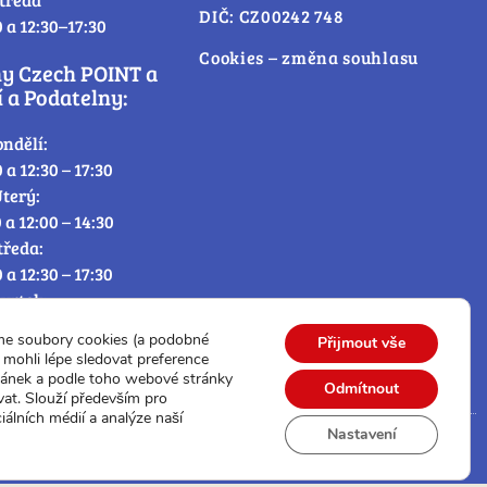
DIČ: CZ00242 748
0 a 12:30–17:30
Cookies – změna souhlasu
ny Czech POINT a
 a Podatelny:
ondělí:
0 a 12:30 – 17:30
terý:
0 a 12:00 – 14:30
tředa:
0 a 12:30 – 17:30
tvrtek:
0 a 12:00 – 14:30
me soubory cookies (a podobné
Přijmout vše
átek:
mohli lépe sledovat preference
0 – 12:30
ránek a podle toho webové stránky
Odmítnout
vat. Slouží především pro
iálních médií a analýze naší
Nastavení
© Všechna práva vyhrazena.