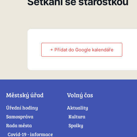
Setkání se starostkou
+ Přidat do Google kalendáře
Městský úřad
Volný čas
Úřední hodiny
Aktuality
Samospráva
Kultura
Rada města
Spolky
Covid-19 - informace