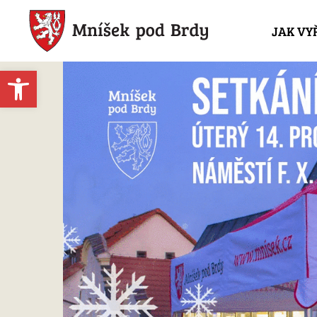
JAK VY
Open toolbar