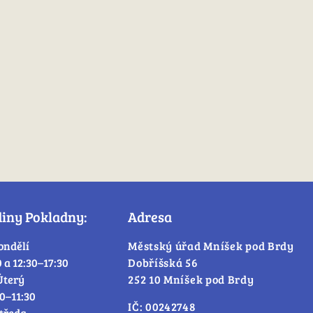
diny Pokladny:
Adresa
ondělí
Městský úřad Mníšek pod Brdy
0 a 12:30–17:30
Dobříšská 56
Úterý
252 10 Mníšek pod Brdy
30–11:30
IČ: 00242748
tředa