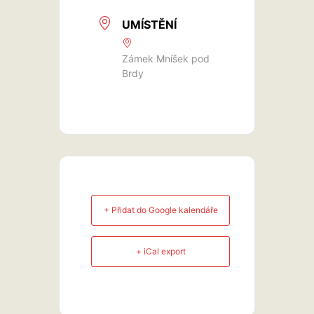
UMÍSTĚNÍ
Zámek Mníšek pod
Brdy
+ Přidat do Google kalendáře
+ iCal export