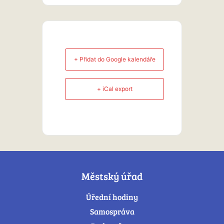
+ Přidat do Google kalendáře
+ iCal export
Městský úřad
Úřední hodiny
Samospráva