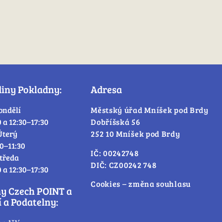
diny Pokladny:
Adresa
ondělí
Městský úřad Mníšek pod Brdy
0 a 12:30–17:30
Dobříšská 56
Úterý
252 10 Mníšek pod Brdy
30–11:30
IČ: 00242748
tředa
DIČ: CZ00242 748
0 a 12:30–17:30
Cookies – změna souhlasu
ny Czech POINT a
 a Podatelny: