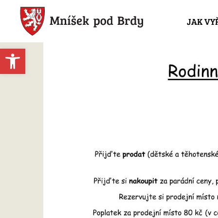
JAK VY
Open toolbar