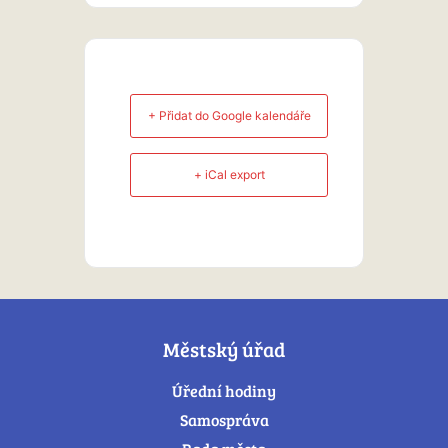
+ Přidat do Google kalendáře
+ iCal export
Městský úřad
Úřední hodiny
Samospráva