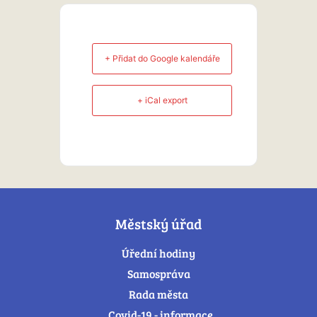
+ Přidat do Google kalendáře
+ iCal export
Městský úřad
Úřední hodiny
Samospráva
Rada města
Covid-19 - informace