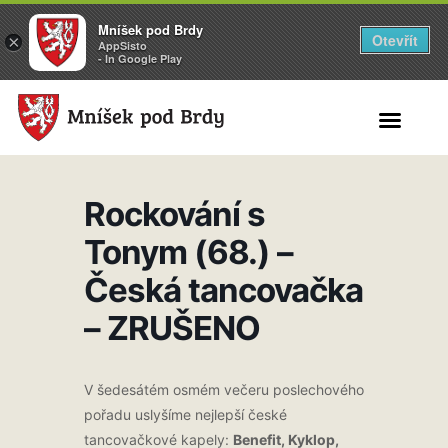
Mníšek pod Brdy
Otevřít
×
AppSisto
- In Google Play
Search for:
Rockování s
Tonym (68.) –
Česká tancovačka
– ZRUŠENO
V šedesátém osmém večeru poslechového
pořadu uslyšíme nejlepší české
tancovačkové kapely:
Benefit, Kyklop,