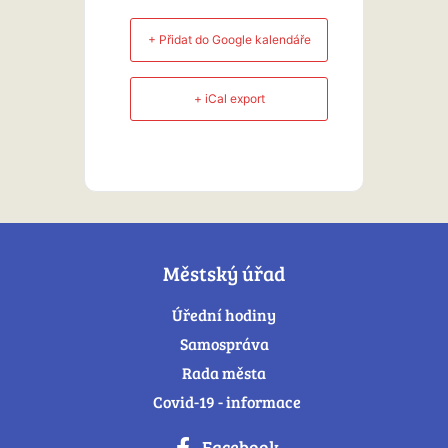
+ Přidat do Google kalendáře
+ iCal export
Městský úřad
Úřední hodiny
Samospráva
Rada města
Covid-19 - informace
Facebook