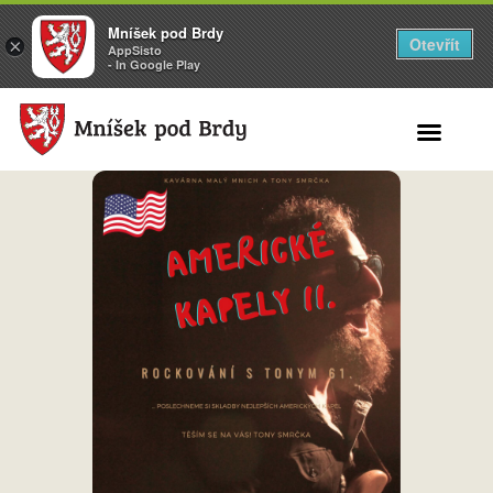
Mníšek pod Brdy
Otevřít
×
AppSisto
- In Google Play
Search for: