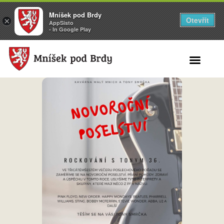
Mníšek pod Brdy
Otevřít
×
AppSisto
- In Google Play
Search for: