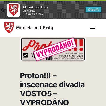
Mníšek pod Brdy
Otevřít
×
AppSisto
- In Google Play
Search for:
Proton!!! –
inscenace divadla
VOSTO5 –
VYPRODÁNO