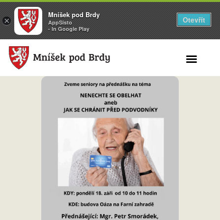
Mníšek pod Brdy
Otevřít
×
AppSisto
- In Google Play
Search for: