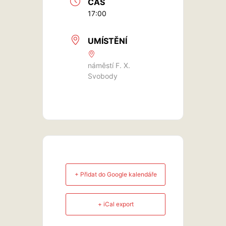
ČAS
17:00
UMÍSTĚNÍ
náměstí F. X.
Svobody
+ Přidat do Google kalendáře
+ iCal export