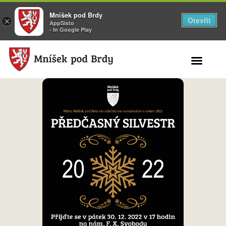
Mníšek pod Brdy
Otevřít
×
AppSisto
- In Google Play
Search for: