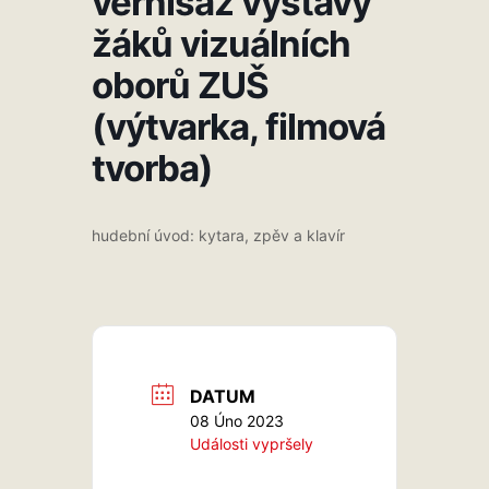
vernisáž výstavy
žáků vizuálních
oborů ZUŠ
(výtvarka, filmová
tvorba)
hudební úvod: kytara, zpěv a klavír
DATUM
08 Úno 2023
Události vypršely