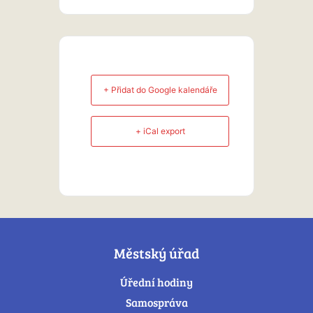
+ Přidat do Google kalendáře
+ iCal export
Městský úřad
Úřední hodiny
Samospráva