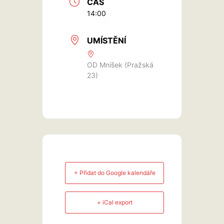
ČAS
14:00
UMÍSTĚNÍ
OD Mníšek (Pražská
23)
+ Přidat do Google kalendáře
+ iCal export