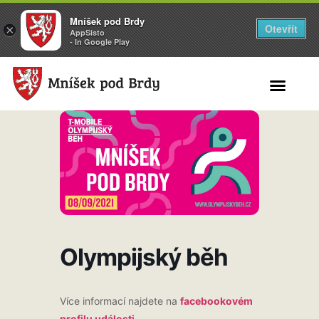
Mníšek pod Brdy
Otevřít
×
AppSisto
- In Google Play
Search for:
Olympijský běh
Více informací najdete na
facebookovém
profilu události
.