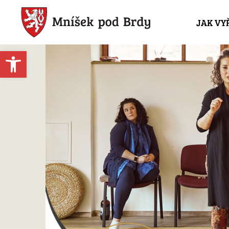
JAK VY
Open toolbar