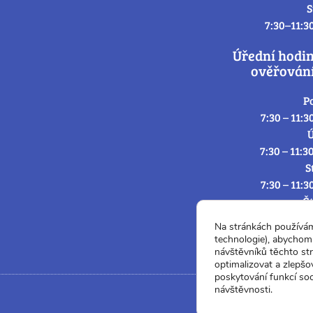
S
7:30–11:3
Úřední hodi
ověřování
P
7:30 – 11:3
Ú
7:30 – 11:3
S
7:30 – 11:3
Č
7:30 – 11:3
Na stránkách používá
P
technologie), abychom 
7:3
návštěvníků těchto st
optimalizovat a zlepšo
poskytování funkcí soc
návštěvnosti.