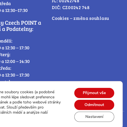
IČ: 00242748
tředa
DIČ: CZ00242 748
0 a 12:30–17:30
Cookies – změna souhlasu
ny Czech POINT a
 a Podatelny:
ondělí:
0 a 12:30 – 17:30
terý:
0 a 12:00 – 14:30
tředa:
0 a 12:30 – 17:30
tvrtek:
0 a 12:00 – 14:30
me soubory cookies (a podobné
Přijmout vše
átek:
mohli lépe sledovat preference
0 – 12:30
ránek a podle toho webové stránky
Odmítnout
vat. Slouží především pro
iálních médií a analýze naší
Nastavení
© Všechna práva vyhrazena.