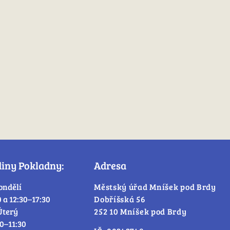
diny Pokladny:
Adresa
ondělí
Městský úřad Mníšek pod Brdy
0 a 12:30–17:30
Dobříšská 56
Úterý
252 10 Mníšek pod Brdy
30–11:30