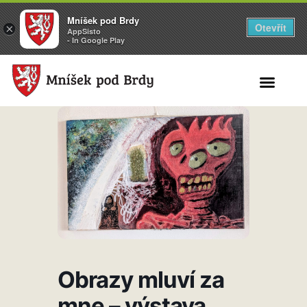
Mníšek pod Brdy
Otevřít
×
AppSisto
- In Google Play
Search for:
Obrazy mluví za
mne – výstava