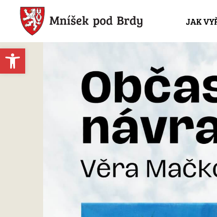
JAK VY
Open toolbar