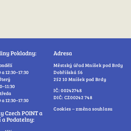
diny Pokladny:
Adresa
ondělí
Městský úřad Mníšek pod Brdy
0 a 12:30–17:30
Dobříšská 56
Úterý
252 10 Mníšek pod Brdy
30–11:30
IČ: 00242748
tředa
DIČ: CZ00242 748
0 a 12:30–17:30
Cookies – změna souhlasu
ny Czech POINT a
 a Podatelny: