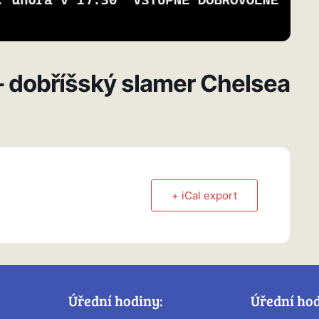
 – dobříšský slamer Chelsea
+ iCal export
Úřední hodiny:
Úřední ho