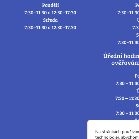
Pondělí
P
7:30–11:30 a 12:30–17:30
7:30–11:3
Středa
7:30–11:30 a 12:30–17:30
7:
S
7:30–11:3
Úřední hodi
ověřování
P
7:30 – 11:3
Ú
7:30 – 11:3
S
7:30 – 11:3
Č
7:30 – 11:3
Na stránkách používá
P
technologie), abychom 