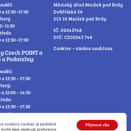
ondělí
Městský úřad Mníšek pod Brdy
0 a 12:30–17:30
Dobříšská 56
Úterý
252 10 Mníšek pod Brdy
30–11:30
IČ: 00242748
tředa
DIČ: CZ00242 748
0 a 12:30–17:30
Cookies – změna souhlasu
ny Czech POINT a
 a Podatelny:
ondělí:
0 a 12:30 – 17:30
terý:
0 a 12:00 – 14:30
tředa:
0 a 12:30 – 17:30
tvrtek:
0 a 12:00 – 14:30
me soubory cookies (a podobné
Přijmout vše
átek:
mohli lépe sledovat preference