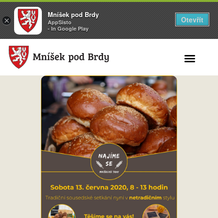
Mníšek pod Brdy
Otevřít
×
AppSisto
- In Google Play
Search for: