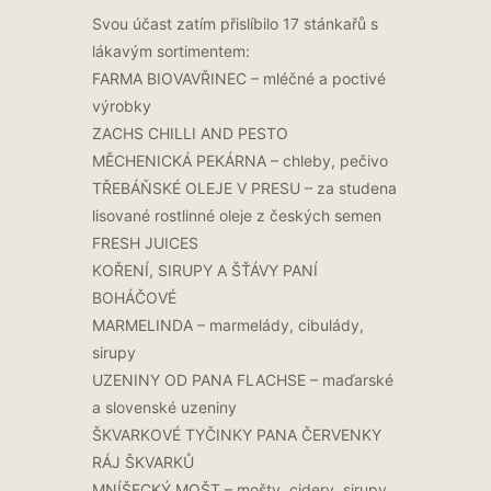
Svou účast zatím přislíbilo 17 stánkařů s
lákavým sortimentem:
FARMA BIOVAVŘINEC – mléčné a poctivé
výrobky
ZACHS CHILLI AND PESTO
MĚCHENICKÁ PEKÁRNA – chleby, pečivo
TŘEBÁŇSKÉ OLEJE V PRESU – za studena
lisované rostlinné oleje z českých semen
FRESH JUICES
KOŘENÍ, SIRUPY A ŠŤÁVY PANÍ
BOHÁČOVÉ
MARMELINDA – marmelády, cibulády,
sirupy
UZENINY OD PANA FLACHSE – maďarské
a slovenské uzeniny
ŠKVARKOVÉ TYČINKY PANA ČERVENKY
RÁJ ŠKVARKŮ
MNÍŠECKÝ MOŠT – mošty, cidery, sirupy,