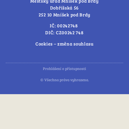
Městský úřad Mníšek pod Brdy
Dobříšská 56
252 10 Mníšek pod Brdy
IČ: 00242748
DIČ: CZ00242 748
Cookies – změna souhlasu
Prohlášení o přístupnosti
© Všechna práva vyhrazena.