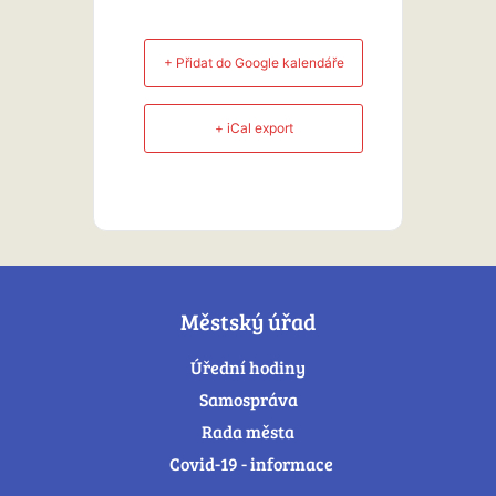
+ Přidat do Google kalendáře
+ iCal export
Městský úřad
Úřední hodiny
Samospráva
Rada města
Covid-19 - informace