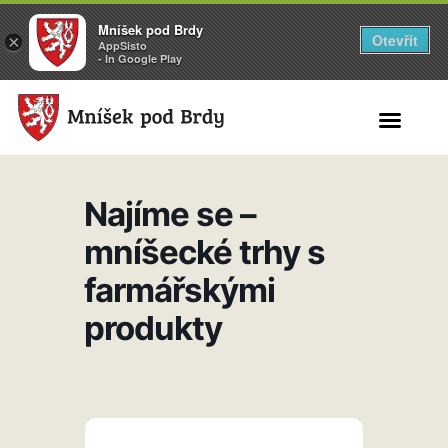
Mníšek pod Brdy
Otevřít
×
AppSisto
- In Google Play
Search for:
Najíme se –
mníšecké trhy s
farmářskými
produkty