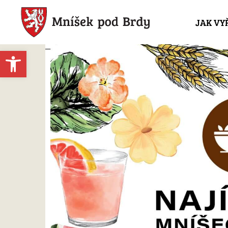
JAK VY
Open toolbar