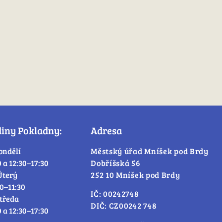
diny Pokladny:
Adresa
ondělí
Městský úřad Mníšek pod Brdy
0 a 12:30–17:30
Dobříšská 56
Úterý
252 10 Mníšek pod Brdy
30–11:30
IČ: 00242748
tředa
DIČ: CZ00242 748
0 a 12:30–17:30