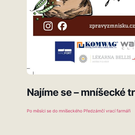
Najíme se – mníšecké t
Po měsíci se do mníšeckého Předzámčí vrací farmáři