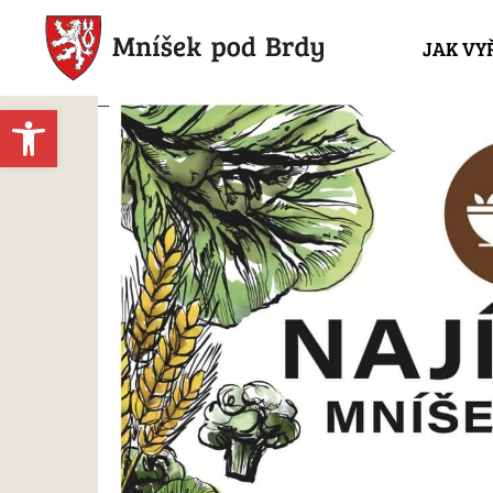
JAK VY
Open toolbar