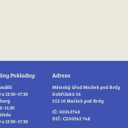
diny Pokladny:
Adresa
ondělí
Městský úřad Mníšek pod Brdy
0 a 12:30–17:30
Dobříšská 56
Úterý
252 10 Mníšek pod Brdy
30–11:30
IČ: 00242748
tředa
DIČ: CZ00242 748
0 a 12:30–17:30