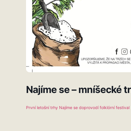
Najíme se – mníšecké t
První letošní trhy Najíme se doprovodí folklórní festival