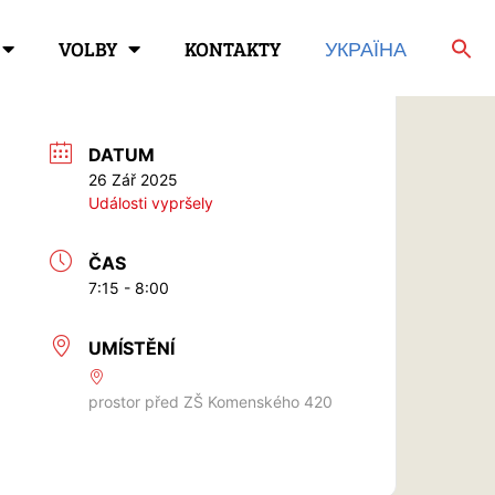
VOLBY
KONTAKTY
УКРАЇНА
DATUM
26 Zář 2025
Události vypršely
ČAS
7:15 - 8:00
UMÍSTĚNÍ
prostor před ZŠ Komenského 420