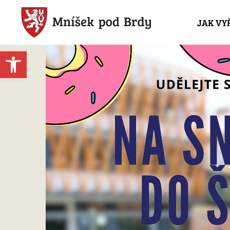
JAK VY
Open toolbar