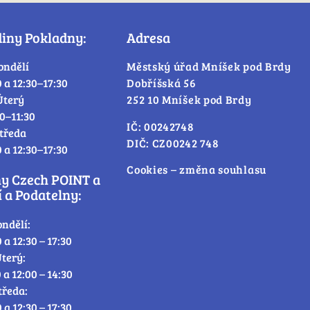
diny Pokladny:
Adresa
ondělí
Městský úřad Mníšek pod Brdy
0 a 12:30–17:30
Dobříšská 56
Úterý
252 10 Mníšek pod Brdy
30–11:30
IČ: 00242748
tředa
DIČ: CZ00242 748
0 a 12:30–17:30
Cookies – změna souhlasu
ny Czech POINT a
 a Podatelny:
ondělí:
0 a 12:30 – 17:30
terý:
0 a 12:00 – 14:30
tředa:
0 a 12:30 – 17:30