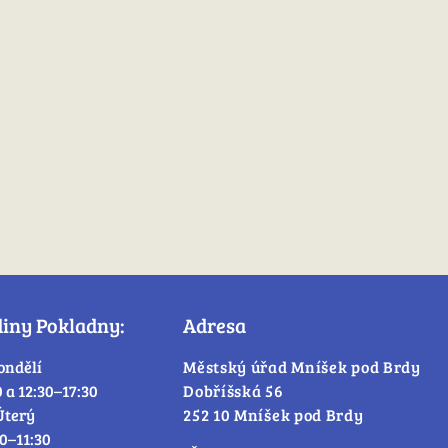
diny Pokladny:
Adresa
ondělí
Městský úřad Mníšek pod Brdy
0 a 12:30–17:30
Dobříšská 56
Úterý
252 10 Mníšek pod Brdy
30–11:30