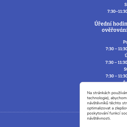
S
7:30–11:3
Úřední hodi
ověřování
P
7:30 – 11:3
Ú
7:30 – 11:3
S
7:30 – 11:3
Č
7:30 – 11:3
Na stránkách používá
P
technologie), abychom 
7:3
návštěvníků těchto st
optimalizovat a zlepšo
poskytování funkcí soc
návštěvnosti.