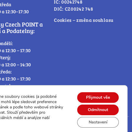
IČ: 00242748
tředa
DIČ: CZ00242 748
0 a 12:30–17:30
Cookies – změna souhlasu
ny Czech POINT a
 a Podatelny:
ondělí:
0 a 12:30 – 17:30
terý:
0 a 12:00 – 14:30
tředa:
0 a 12:30 – 17:30
tvrtek:
0 a 12:00 – 14:30
me soubory cookies (a podobné
Přijmout vše
átek:
mohli lépe sledovat preference
0 – 12:30
ránek a podle toho webové stránky
Odmítnout
vat. Slouží především pro
iálních médií a analýze naší
Nastavení
© Všechna práva vyhrazena.