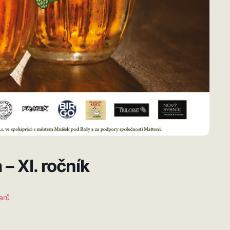
– XI. ročník
arů