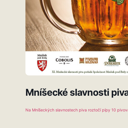
Mníšecké slavnosti piva 
Na Mníšeckých slavnostech piva roztočí pípy 10 pivov