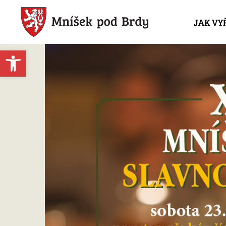
JAK VY
Open toolbar