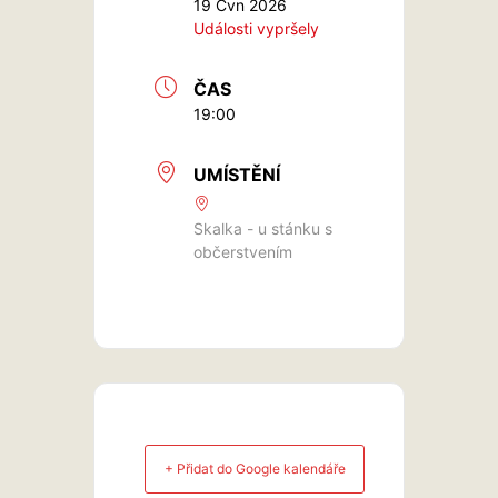
19 Čvn 2026
Události vypršely
ČAS
19:00
UMÍSTĚNÍ
Skalka - u stánku s
občerstvením
+ Přidat do Google kalendáře