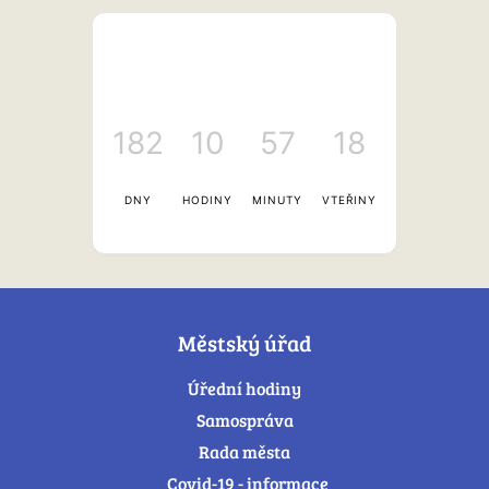
182
10
57
18
DNY
HODINY
MINUTY
VTEŘINY
Městský úřad
Úřední hodiny
Samospráva
Rada města
Covid-19 - informace