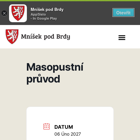
Mníšek pod Brdy
Otevřít
×
AppSisto
- In Google Play
Search for:
Masopustní
průvod
DATUM
06 Úno 2027