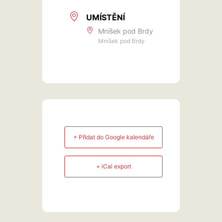
UMÍSTĚNÍ
Mníšek pod Brdy
Mníšek pod Brdy
+ Přidat do Google kalendáře
+ iCal export