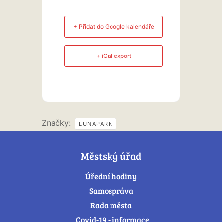
+ Přidat do Google kalendáře
+ iCal export
Značky:
LUNAPARK
Městský úřad
Úřední hodiny
Samospráva
Rada města
Covid-19 - informace