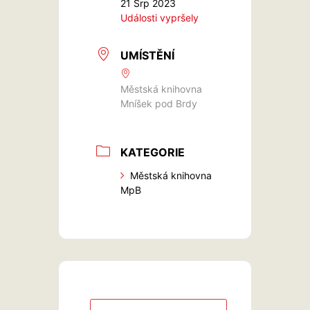
21 Srp 2023
Události vypršely
UMÍSTĚNÍ
Městská knihovna
Mníšek pod Brdy
KATEGORIE
Městská knihovna
MpB