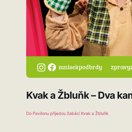
Kvak a Žbluňk – Dva ka
Do Pavilonu přijedou žabáci Kvak a Žbluňk