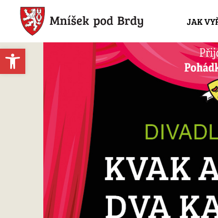
JAK VY
Open toolbar