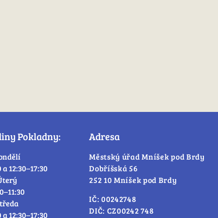
diny Pokladny:
Adresa
ondělí
Městský úřad Mníšek pod Brdy
0 a 12:30–17:30
Dobříšská 56
Úterý
252 10 Mníšek pod Brdy
30–11:30
IČ: 00242748
tředa
DIČ: CZ00242 748
0 a 12:30–17:30