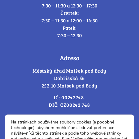
7:30 – 11:30 a 12:30 – 17:30
Čtvrtek:
7:30 – 11:30 a 12:00 – 14:30
Pátek:
7:30 – 12:30
Adresa
Městský úřad Mníšek pod Brdy
Dobříšská 56
252 10 Mníšek pod Brdy
IČ: 00242748
DIČ: CZ00242 748
Cookies – změna souhlasu
Na stránkách používáme soubory cookies (a podobné
technologie), abychom mohli lépe sledovat preference
návštěvníků těchto stránek a podle toho webové stránky
optimalizovat a zlepšovat. Slouží především pro poskytování