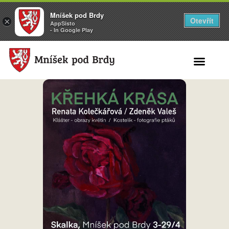
Mníšek pod Brdy
Otevřít
×
AppSisto
- In Google Play
Search for: