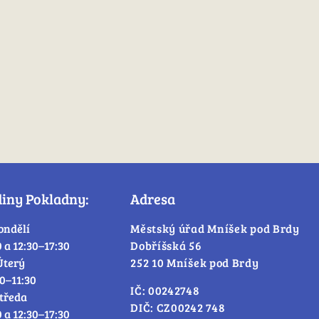
diny Pokladny:
Adresa
ondělí
Městský úřad Mníšek pod Brdy
0 a 12:30–17:30
Dobříšská 56
Úterý
252 10 Mníšek pod Brdy
30–11:30
IČ: 00242748
tředa
DIČ: CZ00242 748
0 a 12:30–17:30