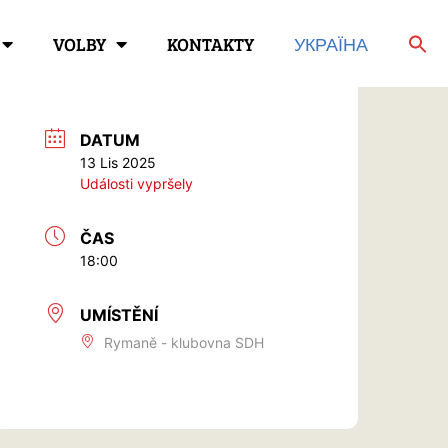
VOLBY
KONTAKTY
УКРАЇНА
DATUM
13 Lis 2025
Události vypršely
ČAS
18:00
UMÍSTĚNÍ
Rymaně - klubovna SDH