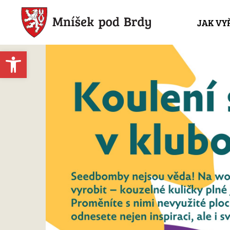
JAK VY
Open toolbar