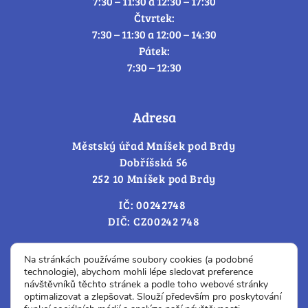
7:30 – 11:30 a 12:30 – 17:30
Čtvrtek:
7:30 – 11:30 a 12:00 – 14:30
Pátek:
7:30 – 12:30
Adresa
Městský úřad Mníšek pod Brdy
Dobříšská 56
252 10 Mníšek pod Brdy
IČ: 00242748
DIČ: CZ00242 748
Cookies – změna souhlasu
Na stránkách používáme soubory cookies (a podobné
technologie), abychom mohli lépe sledovat preference
návštěvníků těchto stránek a podle toho webové stránky
optimalizovat a zlepšovat. Slouží především pro poskytování
Prohlášení o přístupnosti