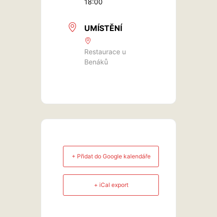
18:00
UMÍSTĚNÍ
Restaurace u
Benáků
+ Přidat do Google kalendáře
+ iCal export