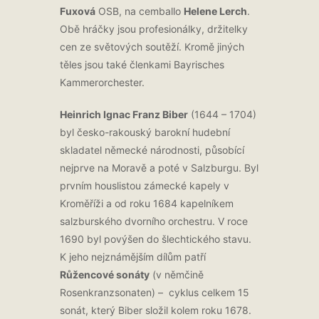
Fuxová
OSB, na cemballo
Helene Lerch
.
Obě hráčky jsou profesionálky, držitelky
cen ze světových soutěží. Kromě jiných
těles jsou také členkami Bayrisches
Kammerorchester.
Heinrich Ignac Franz Biber
(1644 – 1704)
byl česko-rakouský barokní hudební
skladatel německé národnosti, působící
nejprve na Moravě a poté v Salzburgu. Byl
prvním houslistou zámecké kapely v
Kroměříži a od roku 1684 kapelníkem
salzburského dvorního orchestru. V roce
1690 byl povýšen do šlechtického stavu.
K jeho nejznámějším dílům patří
Růžencové sonáty
(v němčině
Rosenkranzsonaten) – cyklus celkem 15
sonát, který Biber složil kolem roku 1678.