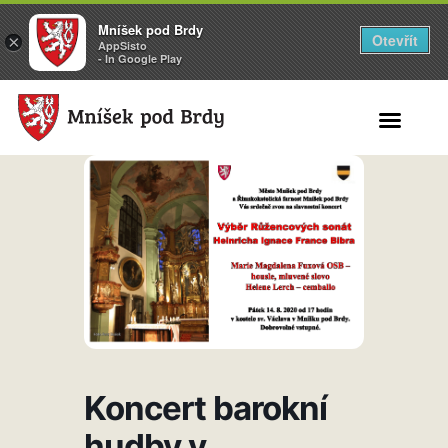
Mníšek pod Brdy
Otevřít
×
AppSisto
- In Google Play
Search for:
Koncert barokní
hudby v