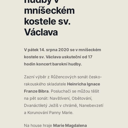
mníšeckém
kostele sv.
Václava
V pátek 14. srpna 2020 se v mníšeckém
kostele sv. Václava uskuteční od 17
hodin koncert barokní hudby.
Zazní výběr z Růžencových sonát česko-
rakouského skladatele
Heinricha Ignace
Franze Bibra
. Posluchači se můžou těšit
na pět sonát: Navštívení, Obětování,
Dvanáctiletý Ježíš v chrámě, Nanebevzetí
a Korunování Panny Marie.
Na house hraje
Marie Magdalena