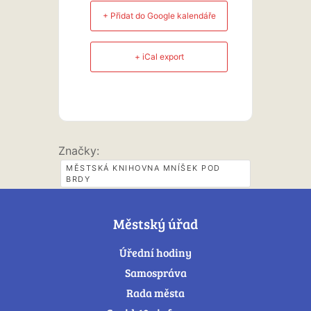
+ Přidat do Google kalendáře
+ iCal export
Značky:
MĚSTSKÁ KNIHOVNA MNÍŠEK POD
BRDY
Městský úřad
Úřední hodiny
Samospráva
Rada města