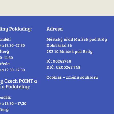
diny Pokladny:
Adresa
ondělí
Městský úřad Mníšek pod Brdy
0 a 12:30–17:30
Dobříšská 56
Úterý
252 10 Mníšek pod Brdy
30–11:30
IČ: 00242748
tředa
DIČ: CZ00242 748
0 a 12:30–17:30
Cookies – změna souhlasu
ny Czech POINT a
 a Podatelny:
ondělí:
0 a 12:30 – 17:30
terý: