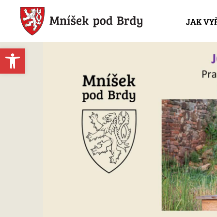
JAK VY
Open toolbar