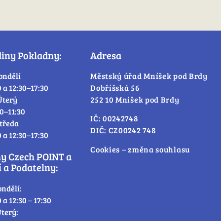
diny Pokladny:
Adresa
ondělí
Městský úřad Mníšek pod Brdy
0 a 12:30–17:30
Dobříšská 56
Úterý
252 10 Mníšek pod Brdy
30–11:30
IČ: 00242748
tředa
DIČ: CZ00242 748
0 a 12:30–17:30
Cookies – změna souhlasu
ny Czech POINT a
 a Podatelny:
ondělí:
0 a 12:30 – 17:30
terý: