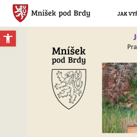
JAK VY
Open toolbar