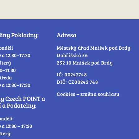
diny Pokladny:
Adresa
ondělí
Městský úřad Mníšek pod Brdy
0 a 12:30–17:30
Dobříšská 56
Úterý
252 10 Mníšek pod Brdy
30–11:30
IČ: 00242748
tředa
DIČ: CZ00242 748
0 a 12:30–17:30
Cookies – změna souhlasu
ny Czech POINT a
 a Podatelny:
ondělí:
0 a 12:30 – 17:30
terý: