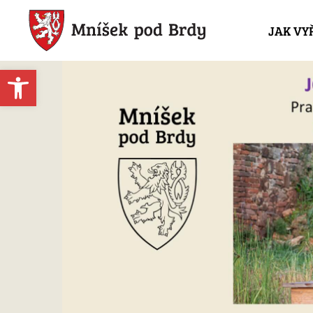
JAK VY
Open toolbar