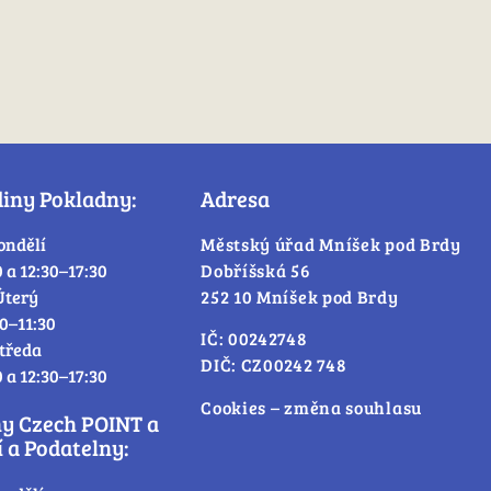
diny Pokladny:
Adresa
ondělí
Městský úřad Mníšek pod Brdy
0 a 12:30–17:30
Dobříšská 56
Úterý
252 10 Mníšek pod Brdy
30–11:30
IČ: 00242748
tředa
DIČ: CZ00242 748
0 a 12:30–17:30
Cookies – změna souhlasu
ny Czech POINT a
 a Podatelny: