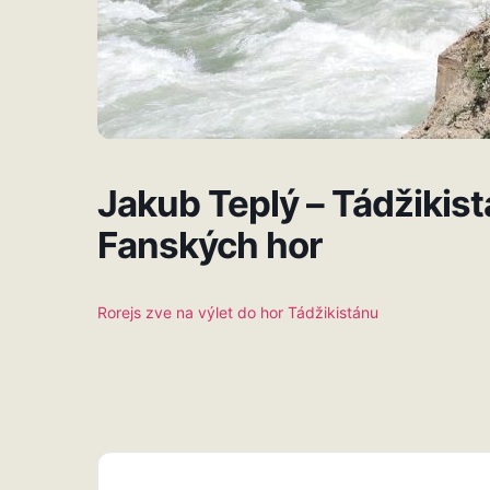
Jakub Teplý – Tádžikis
Fanských hor
Rorejs zve na výlet do hor Tádžikistánu