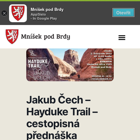
Mníšek pod Brdy
Otevřít
×
AppSisto
- In Google Play
Search for:
Jakub Čech –
Hayduke Trail –
cestopisná
přednáška