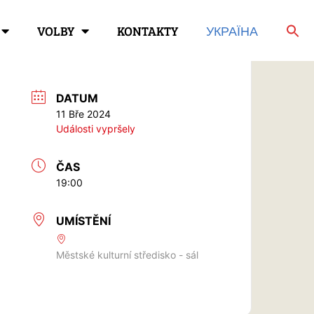
VOLBY
KONTAKTY
УКРАЇНА
DATUM
11 Bře 2024
Události vypršely
ČAS
19:00
UMÍSTĚNÍ
Městské kulturní středisko - sál