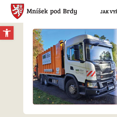
JAK VY
Open toolbar