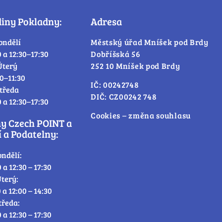
diny Pokladny:
Adresa
ondělí
Městský úřad Mníšek pod Brdy
0 a 12:30–17:30
Dobříšská 56
Úterý
252 10 Mníšek pod Brdy
30–11:30
IČ: 00242748
tředa
DIČ: CZ00242 748
0 a 12:30–17:30
Cookies – změna souhlasu
ny Czech POINT a
 a Podatelny:
ondělí:
0 a 12:30 – 17:30
terý:
0 a 12:00 – 14:30
tředa:
0 a 12:30 – 17:30