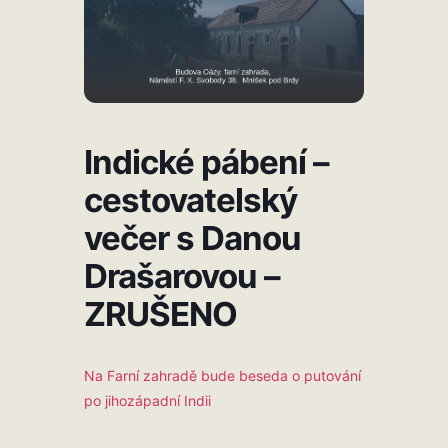
Indické pábení –
cestovatelský
večer s Danou
Drašarovou –
ZRUŠENO
Na Farní zahradě bude beseda o putování
po jihozápadní Indii