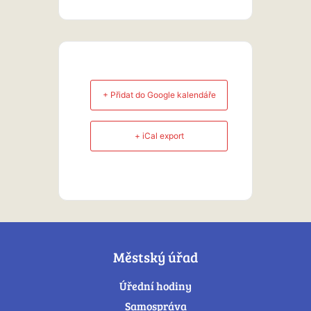
+ Přidat do Google kalendáře
+ iCal export
Městský úřad
Úřední hodiny
Samospráva