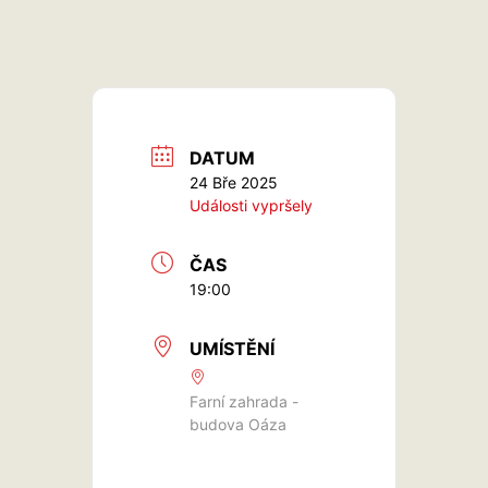
DATUM
24 Bře 2025
Události vypršely
ČAS
19:00
UMÍSTĚNÍ
Farní zahrada -
budova Oáza