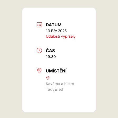
DATUM
13 Bře 2025
Události vypršely
ČAS
19:30
UMÍSTĚNÍ
Kavárna a bistro
Tady&Teď