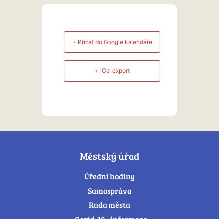
+ Přidat do Google kalendáře
+ iCal export
Městský úřad
Úřední hodiny
Samospráva
Rada města
Covid-19 - informace