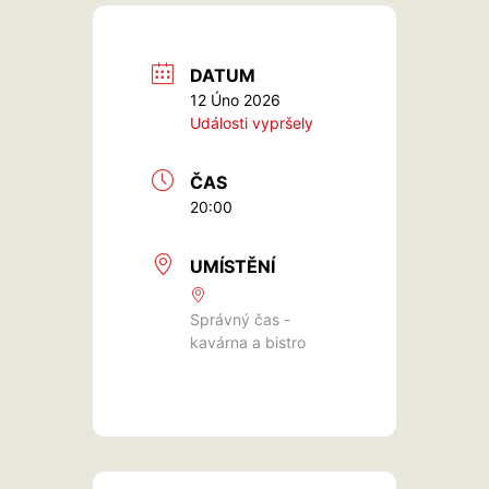
DATUM
12 Úno 2026
Události vypršely
ČAS
20:00
UMÍSTĚNÍ
Správný čas -
kavárna a bistro