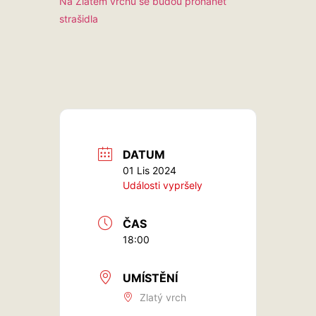
Na Zlatém vrchu se budou prohánět
strašidla
DATUM
01 Lis 2024
Události vypršely
ČAS
18:00
UMÍSTĚNÍ
Zlatý vrch