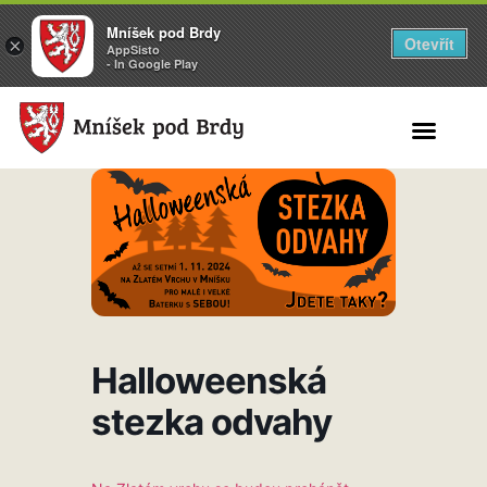
Mníšek pod Brdy
Otevřít
×
AppSisto
- In Google Play
Search for:
Halloweenská
stezka odvahy