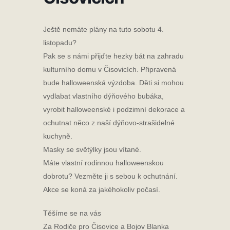
Ještě nemáte plány na tuto sobotu 4.
listopadu?
Pak se s námi přijďte hezky bát na zahradu
kulturního domu v Čisovicích. Připravená
bude halloweenská výzdoba. Děti si mohou
vydlabat vlastního dýňového bubáka,
vyrobit halloweenské i podzimní dekorace a
ochutnat něco z naší dýňovo-strašidelné
kuchyně.
Masky se světýlky jsou vítané.
Máte vlastní rodinnou halloweenskou
dobrotu? Vezměte ji s sebou k ochutnání.
Akce se koná za jakéhokoliv počasí.
Těšíme se na vás
Za Rodiče pro Čisovice a Bojov
Blanka