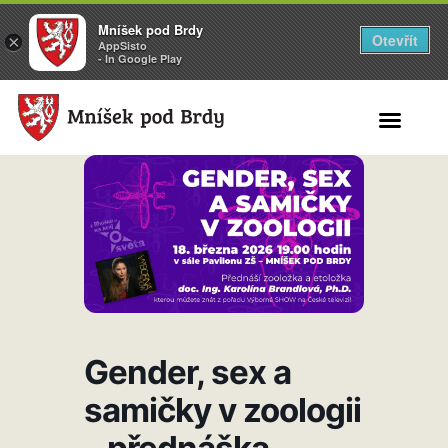
Mníšek pod Brdy
Otevřít
×
AppSisto
- In Google Play
Search for:
Gender, sex a
samičky v zoologii
– přednáška